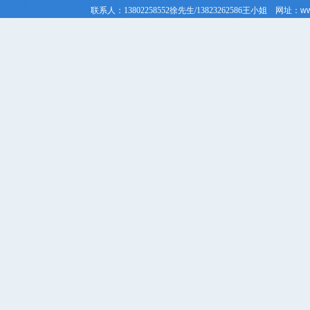
联系人：
13802258552徐先生/
13823262586
王小姐
网址：
ww