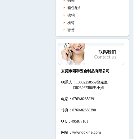
钢夹
箱包配件
铁钩
横臂
弹簧
东莞市熙和五金制品有限公司
联系人：13802258552徐先生
13823262586
王小姐
电话：0769-82658391
传真：0769-82658390
Q Q：495877161
网址：
www.dgxihe.com