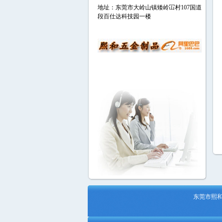
地址：东莞市大岭山镇矮岭冚村107国道
段百仕达科技园一楼
东莞市