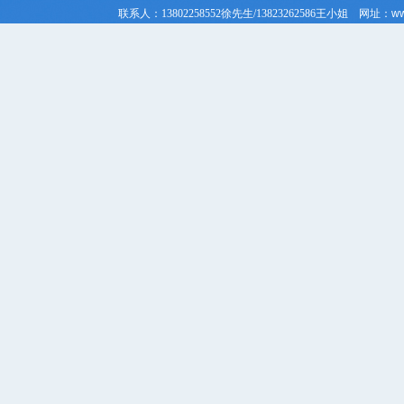
联系人：
13802258552徐先生/
13823262586
王小姐
网址：
ww