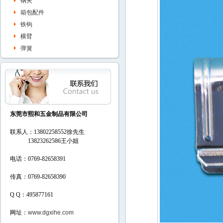
钢夹
箱包配件
铁钩
横臂
弹簧
东莞市熙和五金制品有限公司
联系人：13802258552徐先生
13823262586
王小姐
电话：0769-82658391
传真：0769-82658390
Q Q：495877161
网址：
www.dgxihe.com