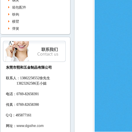
钢夹
箱包配件
铁钩
横臂
弹簧
东莞市熙和五金制品有限公司
联系人：13802258552徐先生
13823262586
王小姐
电话：0769-82658391
传真：0769-82658390
Q Q：495877161
网址：
www.dgxihe.com