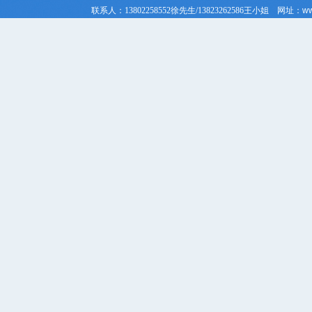
联系人：
13802258552徐先生/
13823262586
王小姐
网址：
ww