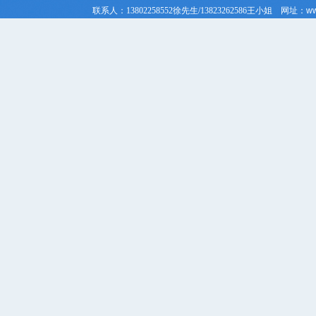
联系人：
13802258552徐先生/
13823262586
王小姐
网址：
ww