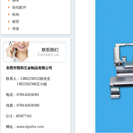
钢夹
箱包配件
铁钩
横臂
弹簧
东莞市熙和五金制品有限公司
联系人：13802258552徐先生
13823262586
王小姐
电话：0769-82658391
传真：0769-82658390
Q Q：495877161
网址：
www.dgxihe.com