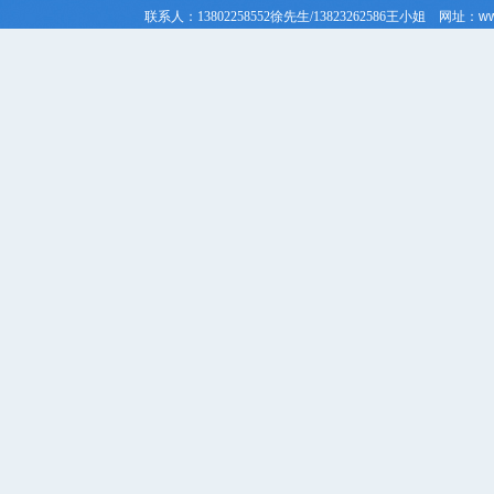
联系人：
13802258552徐先生/
13823262586
王小姐
网址：
ww