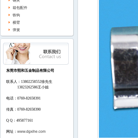
钢夹
箱包配件
铁钩
横臂
弹簧
东莞市熙和五金制品有限公司
联系人：13802258552徐先生
13823262586
王小姐
电话：0769-82658391
传真：0769-82658390
Q Q：495877161
网址：
www.dgxihe.com