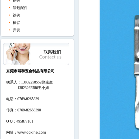
钢夹
箱包配件
铁钩
横臂
弹簧
东莞市熙和五金制品有限公司
联系人：13802258552徐先生
13823262586
王小姐
电话：0769-82658391
传真：0769-82658390
Q Q：495877161
网址：
www.dgxihe.com