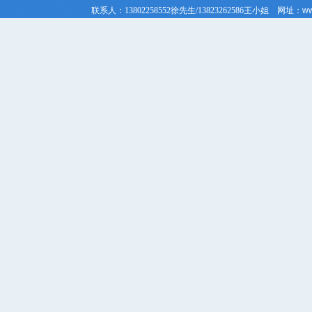
联系人：
13802258552徐先生/
13823262586
王小姐
网址：
ww