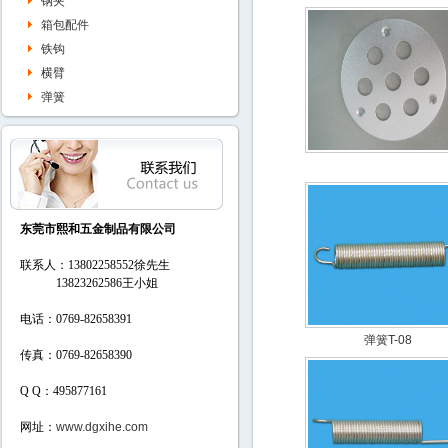
钢夹
箱包配件
铁钩
横臂
弹簧
东莞市熙和五金制品有限公司
联系人：13802258552徐先生
13823262586
王小姐
电话：0769-82658391
弹簧T-08
传真：0769-82658390
Q Q：495877161
网址：
www.dgxihe.com