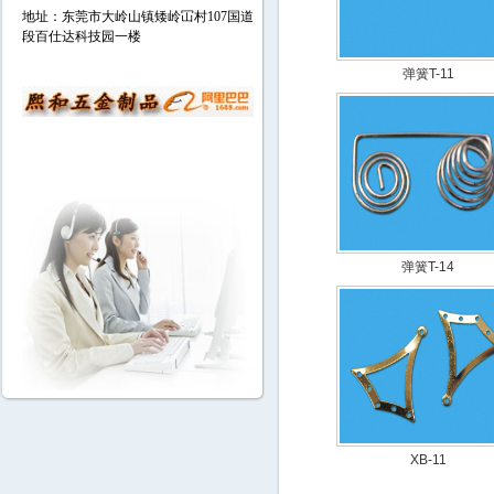
地址：东莞市大岭山镇矮岭冚村107国道
段百仕达科技园一楼
弹簧T-11
弹簧T-14
XB-11